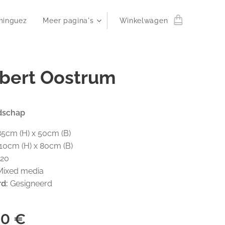
minguez
Meer pagina's
Winkelwagen
bert Oostrum
ndschap
5cm (H) x 50cm (B)
10cm (H) x 80cm (B)
20
ixed media
rd:
Gesigneerd
00
€