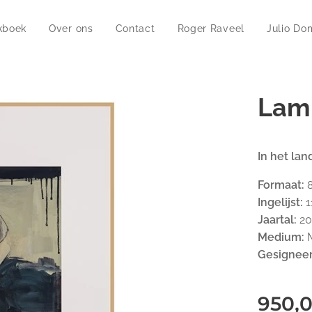
jkboek
Over ons
Contact
Roger Raveel
Julio Do
Lam
In het la
Formaat:
8
Ingelijst:
1
Jaartal:
20
Medium:
M
Gesignee
950,